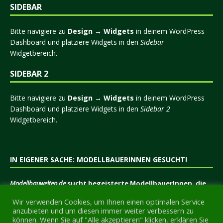
SIDEBAR
Bitte navigiere zu
Design → Widgets
in deinem WordPress
Dashboard und platziere Widgets in den
Sidebar
Widgetbereich.
SIDEBAR 2
Bitte navigiere zu
Design → Widgets
in deinem WordPress
Dashboard und platziere Widgets in den
Sidebar 2
Widgetbereich.
IN EIGENER SACHE: MODELLBAUERINNEN GESUCHT!
Modellbauwelten.de
sucht begeisterte ModellbauerInnen, die
eine Plattform suchen, um Ihre Erfahrungen, Tipps und
Wir verwenden Cookies, um Ihnen einen optimalen Service
Tricks, Projekte oder sonstiges Wissen anderen
anzubieten und um diesen immer weiter verbessern zu
Modellbauern mitzuteilen.
können. Wenn Sie auf "Alle akzeptieren" klicken, erklären Sie