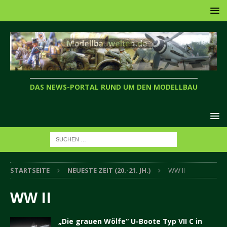
DAS NEWS-PORTAL RUND UM DEN MODELLBAU
STARTSEITE
NEUESTE ZEIT (20.-21. JH.)
WW II
WW II
„Die grauen Wölfe“ U-Boote Typ VII C in