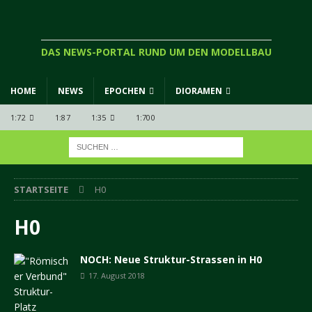
DAS NEWS-PORTAL RUND UM DEN MODELLBAU
HOME
NEWS
EPOCHEN
DIORAMEN
1:72
1:87
1:35
1:700
STARTSEITE
H0
H0
NOCH: Neue Struktur-Strassen in H0
17. August 2018