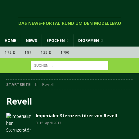
DAS NEWS-PORTAL RUND UM DEN MODELLBAU
HOME
NEWS
EPOCHEN
DIORAMEN
1:72
1:87
1:35
1:700
STARTSEITE
Revell
Revell
Imperialer Sternzerstörer von Revell
15. April 2017