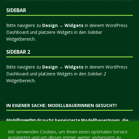
SIDEBAR
Bitte navigiere zu
Design → Widgets
in deinem WordPress
Dashboard und platziere Widgets in den
Sidebar
Widgetbereich.
SIDEBAR 2
Bitte navigiere zu
Design → Widgets
in deinem WordPress
Dashboard und platziere Widgets in den
Sidebar 2
Widgetbereich.
IN EIGENER SACHE: MODELLBAUERINNEN GESUCHT!
Modellbauwelten.de
sucht begeisterte ModellbauerInnen, die
eine Plattform suchen, um Ihre Erfahrungen, Tipps und
Wir verwenden Cookies, um Ihnen einen optimalen Service
Tricks, Projekte oder sonstiges Wissen anderen
anzubieten und um diesen immer weiter verbessern zu
Modellbauern mitzuteilen.