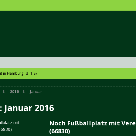
ut in Hamburg
1:87
DSCHAFTSGESTALTUNG
2016
Januar
 Natur für Zuhause
DIORAMEN
chaum
1:87
:
Januar 2016
e Modellbahn
NEWS
Noch Fußballplatz mit Ver
(66830)