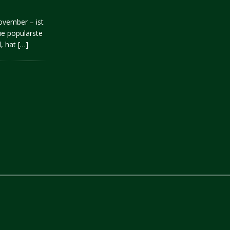
ovember – ist
ie populärste
d, hat
[…]