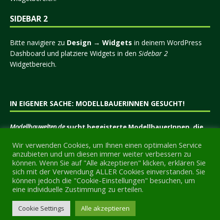
SIDEBAR 2
Bitte navigiere zu
Design → Widgets
in deinem WordPress
Dashboard und platziere Widgets in den
Sidebar 2
Widgetbereich.
IN EIGENER SACHE: MODELLBAUERINNEN GESUCHT!
Modellbauwelten.de
sucht begeisterte ModellbauerInnen, die
eine Plattform suchen, um Ihre Erfahrungen, Tipps und
Wir verwenden Cookies, um Ihnen einen optimalen Service
Tricks, Projekte oder sonstiges Wissen anderen
anzubieten und um diesen immer weiter verbessern zu
Modellbauern mitzuteilen.
können. Wenn Sie auf "Alle akzeptieren" klicken, erklären Sie
sich mit der Verwendung ALLER Cookies einverstanden. Sie
Setzen Sie sich mit uns in Verbindung!
können jedoch die "Cookie-Einstellungen" besuchen, um
eine individuelle Zustimmung zu erteilen.
7859
Cookie Settings
Alle akzeptieren